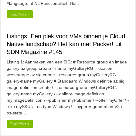
#language: nl-NL Functionaliteit: Het …
Read More »
Listings: Een plek voor VMs binnen je Cloud
Native landschap? Het kan met Packer! uit
SDN Magazine #145
Listing 1: Aanmaken van een SIG: # Resource group en image
gallery az group create --name myGalleryRG --location
westeurope az sig create --resource-group myGalleryRG --
gallery-name myGallery # Standaard Windows definitie az sig
image-definition create \ --resource-group myGalleryRG \ --
gallery-name myGallery \ --gallery-image-definition
myImageDefinition \ --publisher myPublisher \ --offer myOffer \ -
-sku mySKU \ --os-type Windows \ --hyper-v-generation V2 \ --
os-state …
Read More »