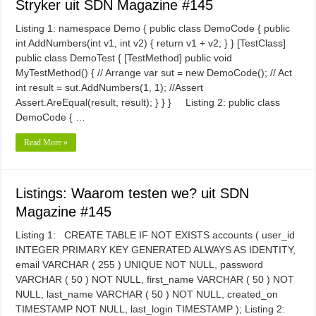
Stryker uit SDN Magazine #145
Listing 1: namespace Demo { public class DemoCode { public
int AddNumbers(int v1, int v2) { return v1 + v2; } } [TestClass]
public class DemoTest { [TestMethod] public void
MyTestMethod() { // Arrange var sut = new DemoCode(); // Act
int result = sut.AddNumbers(1, 1); //Assert
Assert.AreEqual(result, result); } } } Listing 2: public class
DemoCode { …
Read More »
Listings: Waarom testen we? uit SDN
Magazine #145
Listing 1: CREATE TABLE IF NOT EXISTS accounts ( user_id
INTEGER PRIMARY KEY GENERATED ALWAYS AS IDENTITY,
email VARCHAR ( 255 ) UNIQUE NOT NULL, password
VARCHAR ( 50 ) NOT NULL, first_name VARCHAR ( 50 ) NOT
NULL, last_name VARCHAR ( 50 ) NOT NULL, created_on
TIMESTAMP NOT NULL, last_login TIMESTAMP ); Listing 2: