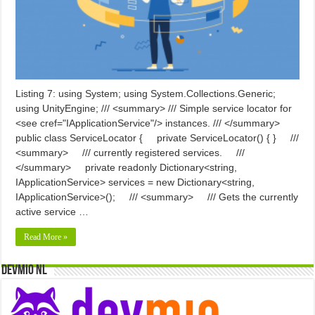
Listing 7: using System; using System.Collections.Generic;
using UnityEngine; /// <summary> /// Simple service locator for
<see cref="IApplicationService"/> instances. /// </summary>
public class ServiceLocator { private ServiceLocator() { } ///
<summary> /// currently registered services. ///
</summary> private readonly Dictionary<string,
IApplicationService> services = new Dictionary<string,
IApplicationService>(); /// <summary> /// Gets the currently
active service …
Read More »
Devmio NL