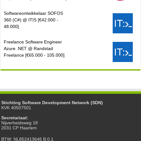
Softwareontwikkelaar SOFOS
360 (C#) @ ITIS [€42.000 -
48.000]
Freelance Software Engineer
Azure .NET @ Randstad
Freelance [€65.000 - 105.000]
Stichting Software Development Network (SDN)
KVK 40507501
Secretariaat:
Nijverheidsweg 18
2031 CP Haarlem
BTW: NL852413646 B.0.1