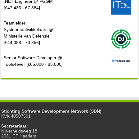
.NET Engineer @ PGGM
[€47.436 - 67.884]
Teamleider
Systeemontwikkelaars @
Ministerie van Defensie
[€44.088 - 70.356]
Senior Software Developer @
Tools4ever [€65.000 - 85.000]
Stichting Software Development Network (SDN)
KVK 40507501
Secretariaat:
Nijverheidsweg 18
2031 CP Haarlem