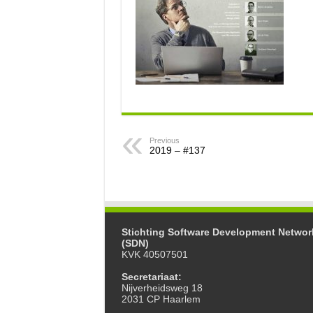
Previous
2019 – #137
Stichting Software Development Networ
(SDN)
KVK 40507501
Secretariaat:
Nijverheidsweg 18
2031 CP Haarlem