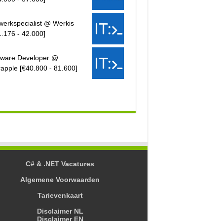
werkspecialist @ Werkis
1.176 - 42.000]
tware Developer @
rapple [€40.800 - 81.600]
C# & .NET Vacatures
Algemene Voorwaarden
Tarievenkaart
Disclaimer NL
Disclaimer EN