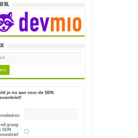
io NL
ch
ld je nu aan voor de SDN
euwsbrief!
-mailadres
 wil graag
e SDN
euwsbrief