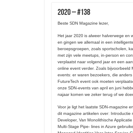
2020 – #138
Beste SDN Magazine lezer,
Het jaar 2020 is alweer halverwege en w
en gingen we allemaal in een intelligen
beroepsgroepen, zoals sportscholen, ka
met zijn vele meetups, in-person en co
verplaatst naar volgend jaar en een aant
online event verder. Zoals bijvoorbeeld
events: er waren bezoekers, die anders
FutureTech event ook moeten verplaatsen
onze SDN-events van april en juni hebb
najaar komen we zeker terug of we doen
Voor je ligt het laatste SDN-magazine en
dit magazine artikelen over: Introduct
Developer, Van Monolithische Applicatie
Multi-Stage Pipe- lines in Azure gebruik