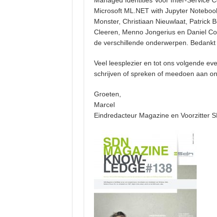
Managed Identities Voor Inter-Service C
Microsoft ML.NET with Jupyter Notebook
Monster, Christiaan Nieuwlaat, Patrick 
Cleeren, Menno Jongerius en Daniel Cos
de verschillende onderwerpen. Bedankt 
Veel leesplezier en tot ons volgende ev
schrijven of spreken of meedoen aan on
Groeten,
Marcel
Eindredacteur Magazine en Voorzitter 