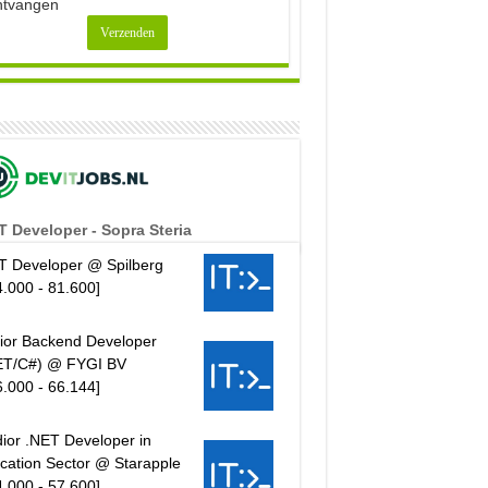
ntvangen
T Developer - Sopra Steria
T Developer @ Spilberg
4.000 - 81.600]
ior Backend Developer
ET/C#) @ FYGI BV
6.000 - 66.144]
ior .NET Developer in
cation Sector @ Starapple
4.000 - 57.600]