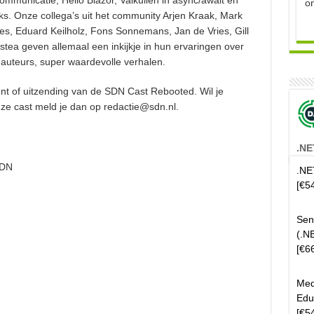
ommunicatie, Hello Blazor, Valkuilen in async/await en
o
s. Onze collega’s uit het community Arjen Kraak, Mark
Bes, Eduard Keilholz, Fons Sonnemans, Jan de Vries, Gill
tea geven allemaal een inkijkje in hun ervaringen over
auteurs, super waardevolle verhalen.
ent of uitzending van de SDN Cast Rebooted. Wil je
ze cast meld je dan op redactie@sdn.nl.
.NE
SDN
.NE
[€5
Sen
(.N
[€6
Med
Edu
[€5