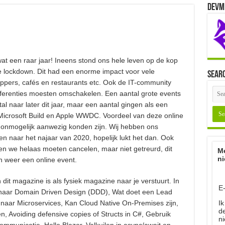
Devm
at een raar jaar! Ineens stond ons hele leven op de kop
te lockdown. Dit had een enorme impact voor vele
Sear
ppers, cafés en restaurants etc. Ook de IT-community
nferenties moesten omschakelen. Een aantal grote events
al naar later dit jaar, maar een aantal gingen als een
 Microsoft Build en Apple WWDC. Voordeel van deze online
 onmogelijk aanwezig konden zijn. Wij hebben ons
 naar het najaar van 2020, hopelijk lukt het dan. Ook
en we helaas moeten cancelen, maar niet getreurd, dit
Me
ni
 weer een online event.
 dit magazine is als fysiek magazine naar je verstuurt. In
E
ie naar Domain Driven Design (DDD), Wat doet een Lead
Ik
 naar Microservices, Kan Cloud Native On-Premises zijn,
d
en, Avoiding defensive copies of Structs in C#, Gebruik
ni