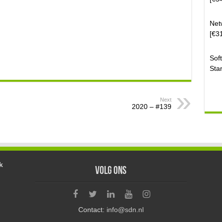
Net
[€3
Sof
Sta
Next
2020 – #139
k
Volg ons
Contact:
info@sdn.nl