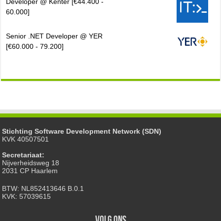
Developer @ Kenter [€44.400 -
60.000]
Senior .NET Developer @ YER
[€60.000 - 79.200]
Stichting Software Development Network (SDN)
KVK 40507501
Secretariaat:
Nijverheidsweg 18
2031 CP Haarlem
BTW: NL852413646 B.0.1
KVK: 57039615
Volg ons