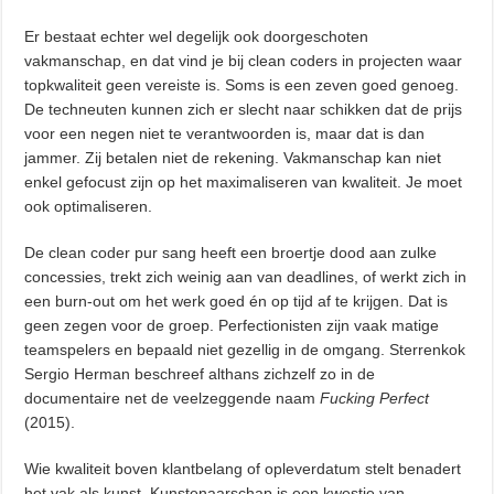
Er bestaat echter wel degelijk ook doorgeschoten
vakmanschap, en dat vind je bij clean coders in projecten waar
topkwaliteit geen vereiste is. Soms is een zeven goed genoeg.
De techneuten kunnen zich er slecht naar schikken dat de prijs
voor een negen niet te verantwoorden is, maar dat is dan
jammer. Zij betalen niet de rekening. Vakmanschap kan niet
enkel gefocust zijn op het maximaliseren van kwaliteit. Je moet
ook optimaliseren.
De clean coder pur sang heeft een broertje dood aan zulke
concessies, trekt zich weinig aan van deadlines, of werkt zich in
een burn-out om het werk goed én op tijd af te krijgen. Dat is
geen zegen voor de groep. Perfectionisten zijn vaak matige
teamspelers en bepaald niet gezellig in de omgang. Sterrenkok
Sergio Herman beschreef althans zichzelf zo in de
documentaire net de veelzeggende naam
Fucking Perfect
(2015).
Wie kwaliteit boven klantbelang of opleverdatum stelt benadert
het vak als kunst. Kunstenaarschap is een kwestie van