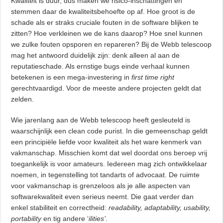
Kwaliteit is duur, dus maken we risico-inschattingen en
stemmen daar de kwaliteitsbehoefte op af. Hoe groot is de
schade als er straks cruciale fouten in de software blijken te
zitten? Hoe verkleinen we de kans daarop? Hoe snel kunnen
we zulke fouten opsporen en repareren? Bij de Webb telescoop
mag het antwoord duidelijk zijn: denk alleen al aan de
reputatieschade. Als ernstige bugs einde verhaal kunnen
betekenen is een mega-investering in
first time right
gerechtvaardigd. Voor de meeste andere projecten geldt dat
zelden.
Wie jarenlang aan de Webb telescoop heeft gesleuteld is
waarschijnlijk een clean code purist. In die gemeenschap geldt
een principiële liefde voor kwaliteit als het ware kenmerk van
vakmanschap. Misschien komt dat wel doordat ons beroep vrij
toegankelijk is voor amateurs. Iedereen mag zich ontwikkelaar
noemen, in tegenstelling tot tandarts of advocaat. De ruimte
voor vakmanschap is grenzeloos als je alle aspecten van
softwarekwaliteit even serieus neemt. Die gaat verder dan
enkel stabiliteit en correctheid:
readability, adaptability, usability,
portability
en tig andere ‘
ilities’
.