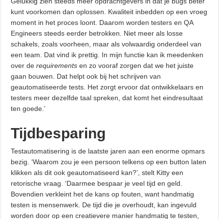
Gelukkig zien steeds meer opdrachtgevers in dat je bugs beter
kunt voorkomen dan oplossen. Kwaliteit inbedden op een vroeg
moment in het proces loont. Daarom worden testers en QA
Engineers steeds eerder betrokken. Niet meer als losse
schakels, zoals voorheen, maar als volwaardig onderdeel van
een team. Dat vind ik prettig. In mijn functie kan ik meedenken
over de
requirements
en zo vooraf zorgen dat we het juiste
gaan bouwen. Dat helpt ook bij het schrijven van
geautomatiseerde tests. Het zorgt ervoor dat ontwikkelaars en
testers meer dezelfde taal spreken, dat komt het eindresultaat
ten goede.’
Tijdbesparing
Testautomatisering is de laatste jaren aan een enorme opmars
bezig. ‘Waarom zou je een persoon telkens op een button laten
klikken als dit ook geautomatiseerd kan?’, stelt Kitty een
retorische vraag. ‘Daarmee bespaar je veel tijd en geld.
Bovendien verkleint het de kans op fouten, want handmatig
testen is mensenwerk. De tijd die je overhoudt, kan ingevuld
worden door op een creatievere manier handmatig te testen,