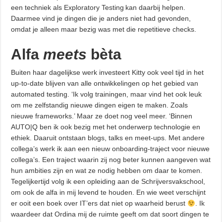
een techniek als Exploratory Testing kan daarbij helpen.
Daarmee vind je dingen die je anders niet had gevonden,
omdat je alleen maar bezig was met die repetitieve checks.
Alfa
meets
bèta
Buiten haar dagelijkse werk investeert Kitty ook veel tijd in het
up-to-date blijven van alle ontwikkelingen op het gebied van
automated testing. ‘Ik volg trainingen, maar vind het ook leuk
om me zelfstandig nieuwe dingen eigen te maken. Zoals
nieuwe frameworks.’ Maar ze doet nog veel meer. ‘Binnen
AUTO|Q ben ik ook bezig met het onderwerp technologie en
ethiek. Daaruit ontstaan blogs, talks en meet-ups. Met andere
collega’s werk ik aan een nieuw onboarding-traject voor nieuwe
collega’s. Een traject waarin zij nog beter kunnen aangeven wat
hun ambities zijn en wat ze nodig hebben om daar te komen.
Tegelijkertijd volg ik een opleiding aan de Schrijversvakschool,
om ook de alfa in mij levend te houden. En wie weet verschijnt
er ooit een boek over IT’ers dat niet op waarheid berust
. Ik
waardeer dat Ordina mij de ruimte geeft om dat soort dingen te