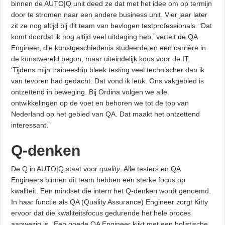
binnen de AUTO|Q unit deed ze dat met het idee om op termijn
door te stromen naar een andere business unit. Vier jaar later
zit ze nog altijd bij dit team van bevlogen testprofessionals. ‘Dat
komt doordat ik nog altijd veel uitdaging heb,’ vertelt de QA
Engineer, die kunstgeschiedenis studeerde en een carrière in
de kunstwereld begon, maar uiteindelijk koos voor de IT.
‘Tijdens mijn traineeship bleek testing veel technischer dan ik
van tevoren had gedacht. Dat vond ik leuk. Ons vakgebied is
ontzettend in beweging. Bij Ordina volgen we alle
ontwikkelingen op de voet en behoren we tot de top van
Nederland op het gebied van QA. Dat maakt het ontzettend
interessant.’
Q-denken
De Q in AUTO|Q staat voor
quality
. Alle testers en QA
Engineers binnen dit team hebben een sterke focus op
kwaliteit. Een mindset die intern het Q-denken wordt genoemd.
In haar functie als QA (Quality Assurance) Engineer zorgt Kitty
ervoor dat die kwaliteitsfocus gedurende het hele proces
aanwezig is. ‘Een goede QA Engineer kijkt met een holistische