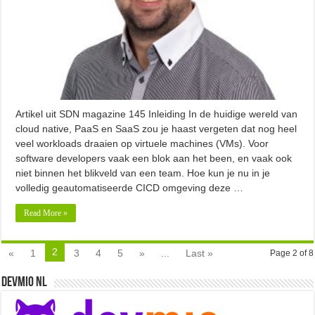
Artikel uit SDN magazine 145 Inleiding In de huidige wereld van
cloud native, PaaS en SaaS zou je haast vergeten dat nog heel
veel workloads draaien op virtuele machines (VMs). Voor
software developers vaak een blok aan het been, en vaak ook
niet binnen het blikveld van een team. Hoe kun je nu in je
volledig geautomatiseerde CICD omgeving deze …
Read More »
2
«
1
3
4
5
»
...
Last »
Page 2 of 8
Devmio NL